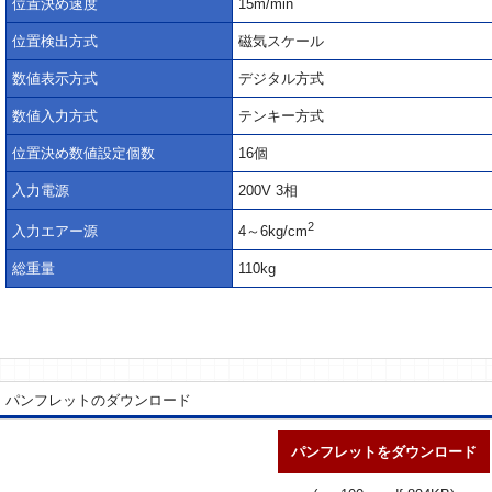
位置決め速度
15m/min
位置検出方式
磁気スケール
数値表示方式
デジタル方式
数値入力方式
テンキー方式
位置決め数値設定個数
16個
入力電源
200V 3相
2
入力エアー源
4～6kg/cm
総重量
110kg
パンフレットのダウンロード
パンフレットをダウンロード