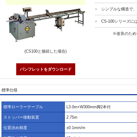
シンプルな構造で、
CS-100シリーズ
※改良のため
(CS100と接続した場合)
パンフレットをダウンロード
標準仕様
標準ローラーテーブル
L3.0m×W300mm脚2本付
ストッパー移動装置
2.75m
位置決め精度
±0.1mm/m