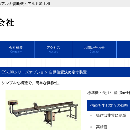
のアルミ切断機・アルミ加工機
会社概要
アクセス
お問い合わせ
Company
Access
Contact
CS-100シリーズオプション 自動位置決め定寸装置
シンプルな構造で、簡単な操作性。
標準機・受注生産 [3m仕
信頼を生む数々の特徴
操作は非常に簡単
高精度