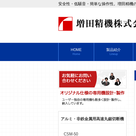
安全性・低騒音・簡単な操作性。増田精機
HOME
製品紹介
Home
Lineup
アルミ・非鉄金属用高速丸鋸切断機
CSM-50